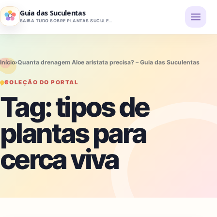
Pular para o conteúdo
Guia das Suculentas
SAIBA TUDO SOBRE PLANTAS SUCULENTAS
Início
›
Quanta drenagem Aloe aristata precisa? – Guia das Suculentas
COLEÇÃO DO PORTAL
Tag:
tipos de
plantas para
cerca viva