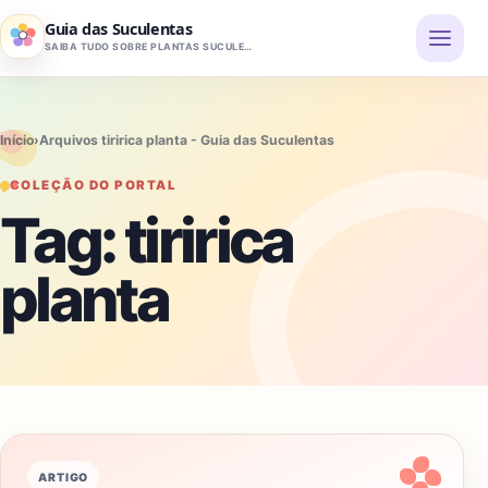
Pular para o conteúdo
Guia das Suculentas
SAIBA TUDO SOBRE PLANTAS SUCULENTAS
Início
›
Arquivos tiririca planta - Guia das Suculentas
COLEÇÃO DO PORTAL
Tag:
tiririca
planta
ARTIGO