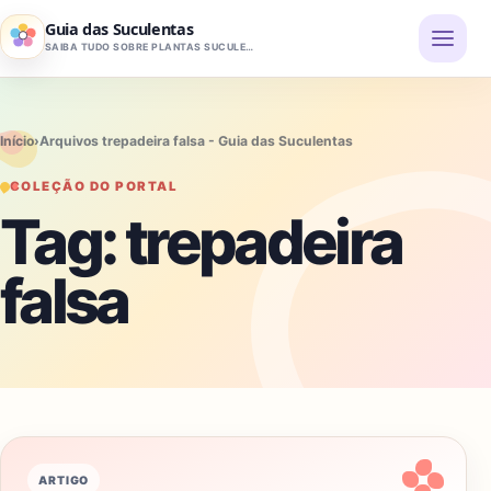
Pular para o conteúdo
Guia das Suculentas
SAIBA TUDO SOBRE PLANTAS SUCULENTAS
Início
›
Arquivos trepadeira falsa - Guia das Suculentas
COLEÇÃO DO PORTAL
Tag:
trepadeira
falsa
ARTIGO