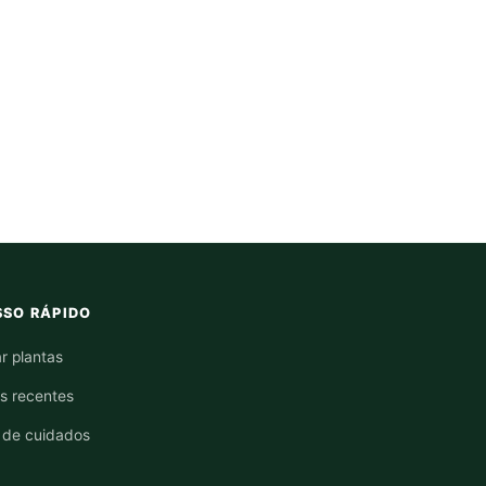
SO RÁPIDO
r plantas
os recentes
 de cuidados