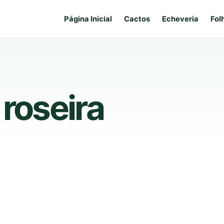
Página Inicial
Cactos
Echeveria
Fol
 roseira