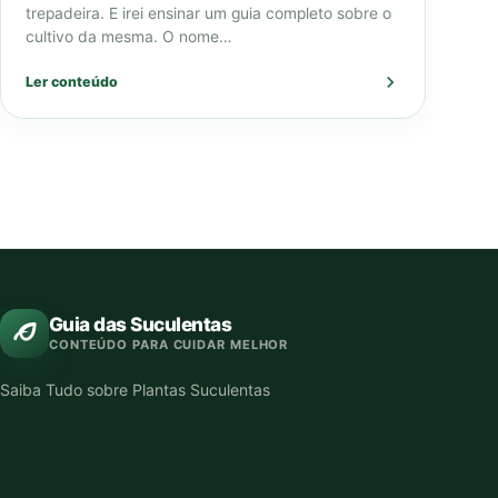
trepadeira. E irei ensinar um guia completo sobre o
cultivo da mesma. O nome…
Ler conteúdo
Guia das Suculentas
CONTEÚDO PARA CUIDAR MELHOR
Saiba Tudo sobre Plantas Suculentas