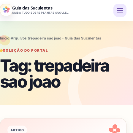
Pular para o conteúdo
Guia das Suculentas
SAIBA TUDO SOBRE PLANTAS SUCULENTAS
Início
›
Arquivos trepadeira sao joao - Guia das Suculentas
COLEÇÃO DO PORTAL
Tag:
trepadeira
sao joao
ARTIGO