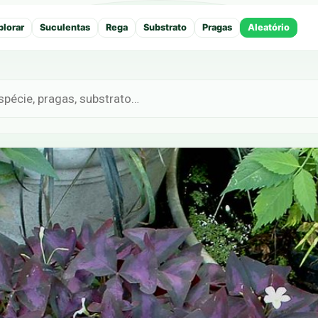
plorar
Suculentas
Rega
Substrato
Pragas
Aleatório