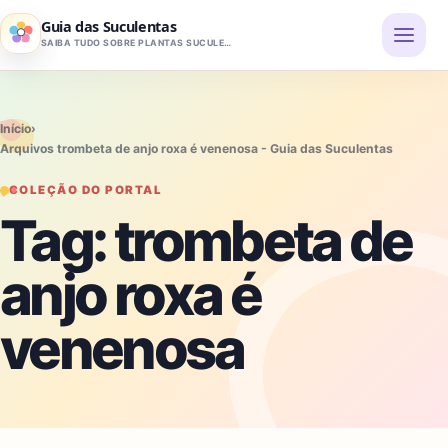
Pular para o conteúdo
Guia das Suculentas
SAIBA TUDO SOBRE PLANTAS SUCULENTAS
Início
›
Arquivos trombeta de anjo roxa é venenosa - Guia das Suculentas
COLEÇÃO DO PORTAL
Tag:
trombeta de
anjo roxa é
venenosa