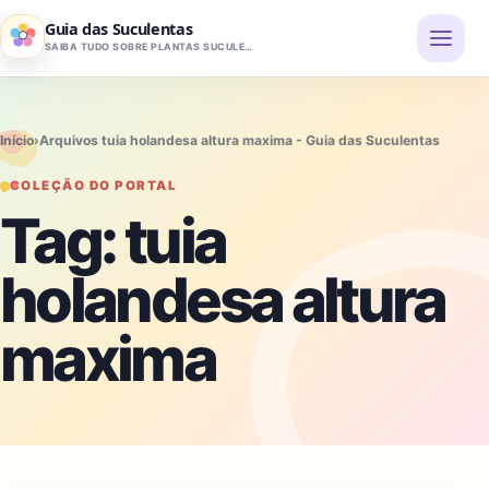
Pular para o conteúdo
Guia das Suculentas
SAIBA TUDO SOBRE PLANTAS SUCULENTAS
Início
›
Arquivos tuia holandesa altura maxima - Guia das Suculentas
COLEÇÃO DO PORTAL
Tag:
tuia
holandesa altura
maxima