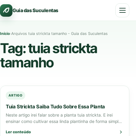
Pular
Guia das Suculentas
para
o
conteúdo
Início
›
Arquivos tuia strickta tamanho - Guia das Suculentas
Tag:
tuia strickta
tamanho
ARTIGO
Tuia Strickta Saiba Tudo Sobre Essa Planta
Neste artigo irei falar sobre a planta tuia strickta. E irei
ensinar como cultivar essa linda plantinha de forma simples
e com…
Ler conteúdo