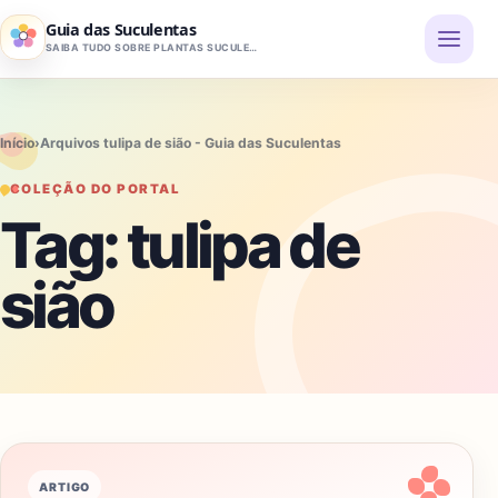
Pular para o conteúdo
Guia das Suculentas
SAIBA TUDO SOBRE PLANTAS SUCULENTAS
Início
›
Arquivos tulipa de sião - Guia das Suculentas
COLEÇÃO DO PORTAL
Tag:
tulipa de
sião
ARTIGO