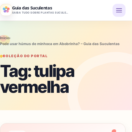
Pular para o conteúdo
Guia das Suculentas
SAIBA TUDO SOBRE PLANTAS SUCULENTAS
Início
›
Pode usar húmus de minhoca em Abobrinha? – Guia das Suculentas
COLEÇÃO DO PORTAL
Tag:
tulipa
vermelha