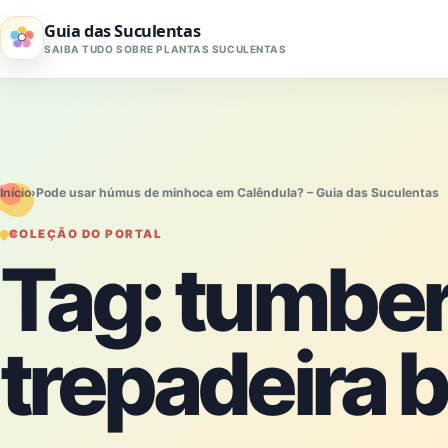
Pular para o conteúdo
Guia das Suculentas
SAIBA TUDO SOBRE PLANTAS SUCULENTAS
Início
›
Pode usar húmus de minhoca em Calêndula? – Guia das Suculentas
COLEÇÃO DO PORTAL
Tag:
tumber
trepadeira 