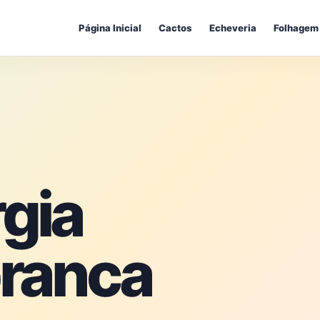
Página Inicial
Cactos
Echeveria
Folhagem
gia
branca