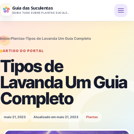
Pular para o conteúdo
Guia das Suculentas
SAIBA TUDO SOBRE PLANTAS SUCULENTAS
Início
›
Plantas
›
Tipos de Lavanda Um Guia Completo
ARTIGO DO PORTAL
Tipos de
Lavanda Um Guia
Completo
maio 21, 2023
Atualizado em maio 21, 2023
Plantas