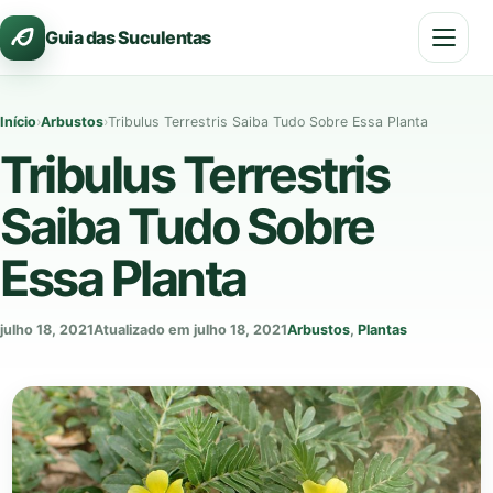
Pular
Guia das Suculentas
para
o
conteúdo
Início
›
Arbustos
›
Tribulus Terrestris Saiba Tudo Sobre Essa Planta
Tribulus Terrestris
Saiba Tudo Sobre
Essa Planta
julho 18, 2021
Atualizado em julho 18, 2021
Arbustos
,
Plantas