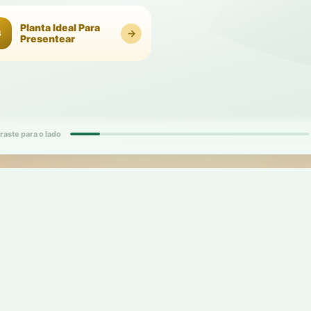
Planta Ideal Para
→
4
Presentear
d
raste para o lado
1
d
card
d