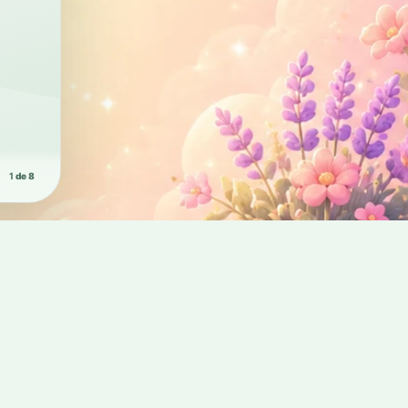
Rega intelig
1
de 8