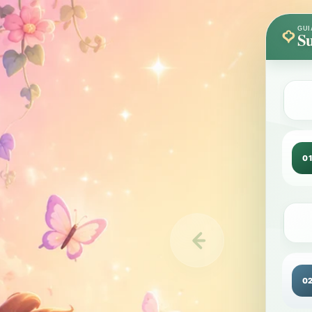
GUI
Su
0
0