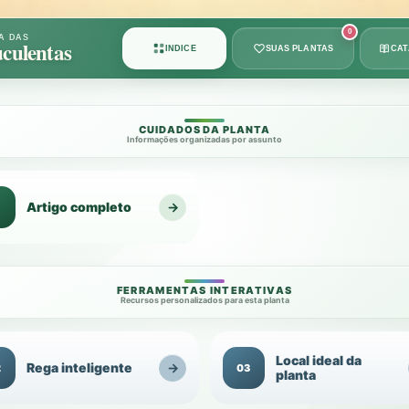
Card
0
A DAS
culentas
ÍNDICE
SUAS PLANTAS
CA
1
de
8
CUIDADOS DA PLANTA
Informações organizadas por assunto
Artigo completo
→
1
FERRAMENTAS INTERATIVAS
Recursos personalizados para esta planta
Local ideal da
Rega inteligente
→
2
03
planta