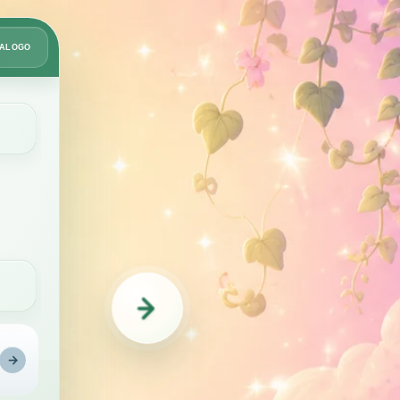
Card
TÁLOGO
2
de
8
→
Rega inteligente