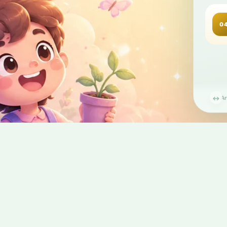
0
1
car
Ar
↔
1
car
1
car