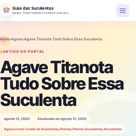
Pular para o conteúdo
Guia das Suculentas
SAIBA TUDO SOBRE PLANTAS SUCULENTAS
Início
›
Agave
›
Agave Titanota Tudo Sobre Essa Suculenta
ARTIGO DO PORTAL
Agave Titanota
Tudo Sobre Essa
Suculenta
agosto 12, 2020
Atualizado em agosto 12, 2020
Agave
,
Como Cuidar de Suculentas
,
Plantas
,
Plantas Suculentas
,
Suculentas