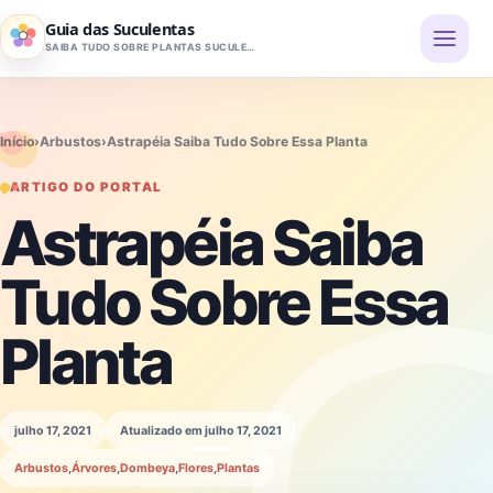
Pular para o conteúdo
Guia das Suculentas
SAIBA TUDO SOBRE PLANTAS SUCULENTAS
Início
›
Arbustos
›
Astrapéia Saiba Tudo Sobre Essa Planta
ARTIGO DO PORTAL
Astrapéia Saiba
Tudo Sobre Essa
Planta
julho 17, 2021
Atualizado em julho 17, 2021
Arbustos
,
Árvores
,
Dombeya
,
Flores
,
Plantas