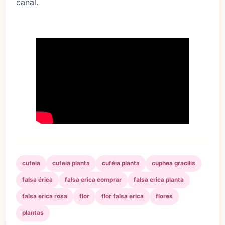
canal.
cufeia
cufeia planta
cuféia planta
cuphea gracilis
falsa érica
falsa erica comprar
falsa erica planta
falsa erica rosa
flor
flor falsa erica
flores
plantas