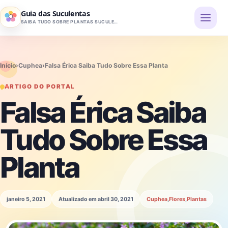
Pular para o conteúdo
Guia das Suculentas
SAIBA TUDO SOBRE PLANTAS SUCULENTAS
Início
›
Cuphea
›
Falsa Érica Saiba Tudo Sobre Essa Planta
ARTIGO DO PORTAL
Falsa Érica Saiba
Tudo Sobre Essa
Planta
janeiro 5, 2021
Atualizado em abril 30, 2021
Cuphea
,
Flores
,
Plantas