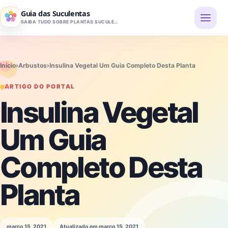
Pular para o conteúdo
Guia das Suculentas
SAIBA TUDO SOBRE PLANTAS SUCULENTAS
Início
›
Arbustos
›
Insulina Vegetal Um Guia Completo Desta Planta
ARTIGO DO PORTAL
Insulina Vegetal
Um Guia
Completo Desta
Planta
março 15, 2021
Atualizado em março 15, 2021