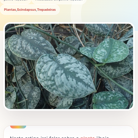
Plantas
,
Scindapsus
,
Trepadeiras