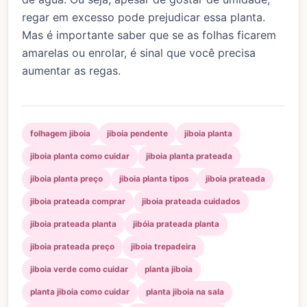
regar em excesso pode prejudicar essa planta.
Mas é importante saber que se as folhas ficarem
amarelas ou enrolar, é sinal que você precisa
aumentar as regas.
folhagem jiboia
jiboia pendente
jiboia planta
jiboia planta como cuidar
jiboia planta prateada
jiboia planta preço
jiboia planta tipos
jiboia prateada
jiboia prateada comprar
jiboia prateada cuidados
jiboia prateada planta
jibóia prateada planta
jiboia prateada preço
jiboia trepadeira
jiboia verde como cuidar
planta jiboia
planta jiboia como cuidar
planta jiboia na sala