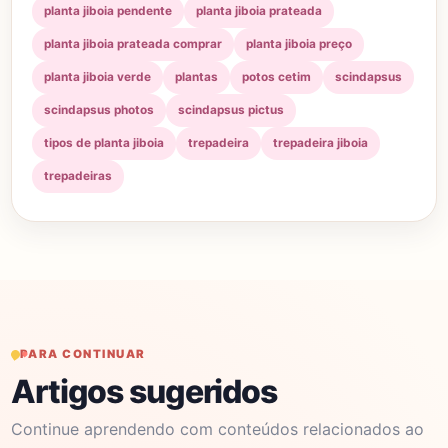
planta jiboia pendente
planta jiboia prateada
planta jiboia prateada comprar
planta jiboia preço
planta jiboia verde
plantas
potos cetim
scindapsus
scindapsus photos
scindapsus pictus
tipos de planta jiboia
trepadeira
trepadeira jiboia
trepadeiras
PARA CONTINUAR
Artigos sugeridos
Continue aprendendo com conteúdos relacionados ao