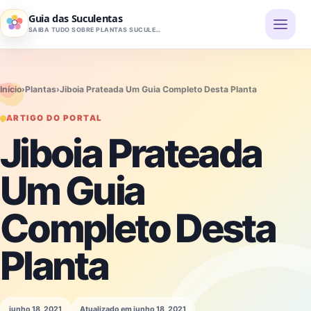
Pular para o conteúdo
Guia das Suculentas
SAIBA TUDO SOBRE PLANTAS SUCULENTAS
Início
›
Plantas
›
Jiboia Prateada Um Guia Completo Desta Planta
ARTIGO DO PORTAL
Jiboia Prateada
Um Guia
Completo Desta
Planta
junho 18, 2021
Atualizado em junho 18, 2021