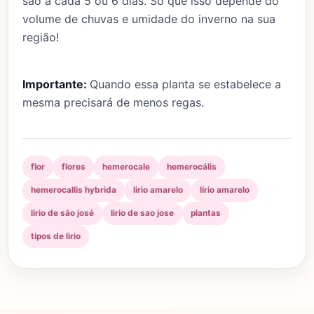
são a cada 5 ou 6 dias. Só que isso depende do
volume de chuvas e umidade do inverno na sua
região!
Importante:
Quando essa planta se estabelece a
mesma precisará de menos regas.
flor
flores
hemerocale
hemerocális
hemerocallis hybrida
lirio amarelo
lírio amarelo
lírio de são josé
lirio de sao jose
plantas
tipos de lirio