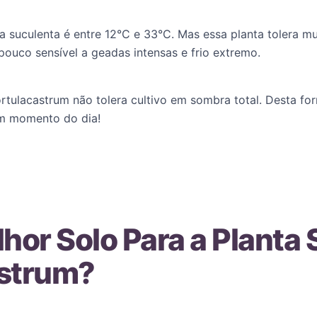
a suculenta é entre 12°C e 33°C. Mas essa planta tolera m
pouco sensível a geadas intensas e frio extremo.
tulacastrum não tolera cultivo em sombra total. Desta for
um momento do dia!
lhor Solo Para a Planta
astrum?