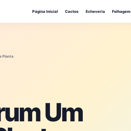
Página Inicial
Cactos
Echeveria
Folhagem
a Planta
trum Um