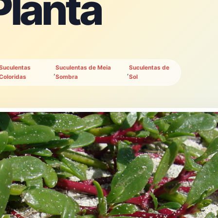
Planta
Suculentas
Suculentas de Meia
Suculentas de
,
,
Coloridas
Sombra
Sol