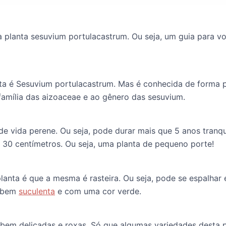
e a planta sesuvium portulacastrum. Ou seja, um guia para v
nta é Sesuvium portulacastrum. Mas é conhecida de forma
família das aizoaceae e ao gênero das sesuvium.
de vida perene. Ou seja, pode durar mais que 5 anos tranqu
 30 centímetros. Ou seja, uma planta de pequeno porte!
anta é que a mesma é rasteira. Ou seja, pode se espalhar e
o bem
suculenta
e com uma cor verde.
 bem delicadas e roxas. Só que algumas variedades desta p