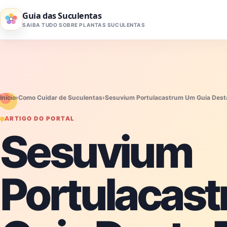
Pular para o conteúdo
Guia das Suculentas
SAIBA TUDO SOBRE PLANTAS SUCULENTAS
Início
›
Como Cuidar de Suculentas
›
Sesuvium Portulacastrum Um Guia Dest
ARTIGO DO PORTAL
Sesuvium
Portulacas