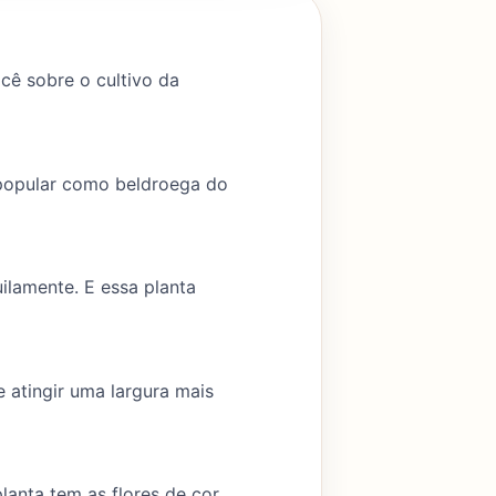
ocê sobre o cultivo da
 popular como beldroega do
ilamente. E essa planta
 atingir uma largura mais
lanta tem as flores de cor