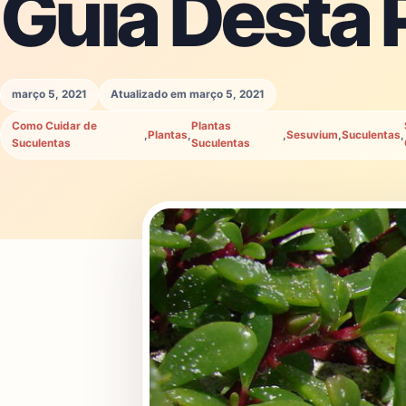
Guia Desta 
março 5, 2021
Atualizado em março 5, 2021
Como Cuidar de
Plantas
,
Plantas
,
,
Sesuvium
,
Suculentas
,
Suculentas
Suculentas