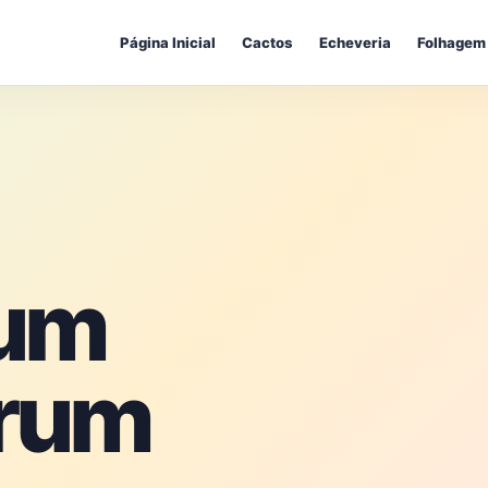
Página Inicial
Cactos
Echeveria
Folhagem
ium
trum