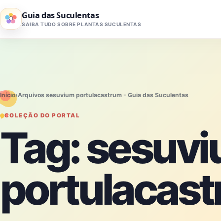
Pular para o conteúdo
Guia das Suculentas
SAIBA TUDO SOBRE PLANTAS SUCULENTAS
Início
›
Arquivos sesuvium portulacastrum - Guia das Suculentas
COLEÇÃO DO PORTAL
Tag:
sesuv
portulacas