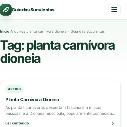
Pular
Guia das Suculentas
para
o
conteúdo
Início
›
Arquivos planta carnívora dioneia - Guia das Suculentas
Tag:
planta carnívora
dioneia
ARTIGO
Planta Carnívora Dioneia
As plantas carnívoras despertam fascínio em muitas
pessoas, e a Dionaea muscipula, popularmente conhecida
como planta carnívora Dionaea ou planta carnívora dioneia,
Ler conteúdo
…