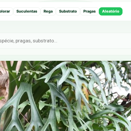
plorar
Suculentas
Rega
Substrato
Pragas
Aleatório