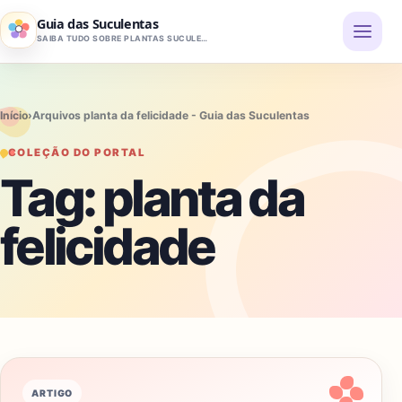
Pular para o conteúdo
Guia das Suculentas
SAIBA TUDO SOBRE PLANTAS SUCULENTAS
Início
›
Arquivos planta da felicidade - Guia das Suculentas
COLEÇÃO DO PORTAL
Tag:
planta da
felicidade
ARTIGO