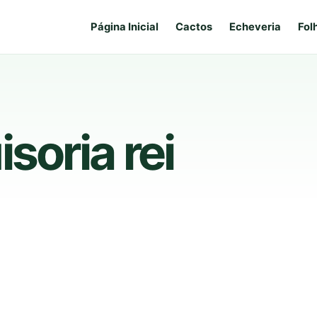
Página Inicial
Cactos
Echeveria
Fol
soria rei