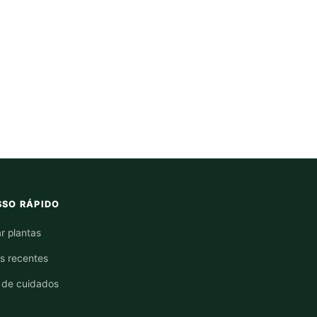
SO RÁPIDO
r plantas
os recentes
 de cuidados