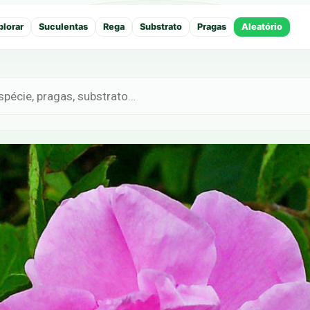
plorar
Suculentas
Rega
Substrato
Pragas
Aleatório