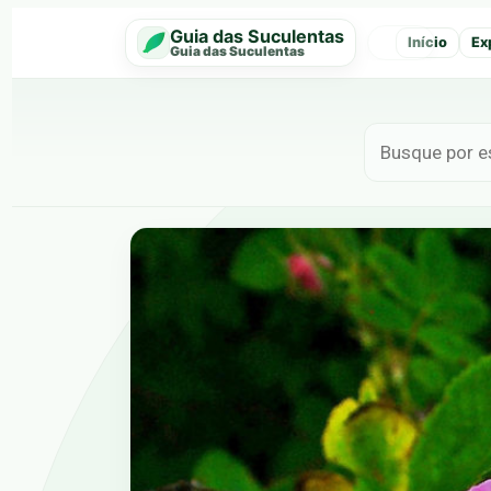
Guia das Suculentas
Início
Ex
‹
Guia das Suculentas