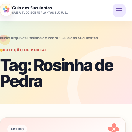
Pular para o conteúdo
Guia das Suculentas
SAIBA TUDO SOBRE PLANTAS SUCULENTAS
Início
›
Arquivos Rosinha de Pedra - Guia das Suculentas
COLEÇÃO DO PORTAL
Tag:
Rosinha de
Pedra
ARTIGO