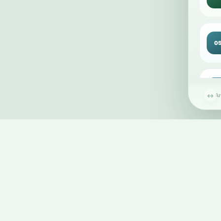
0
0
2
Ar
↔
car
0
1
car
1
1
car