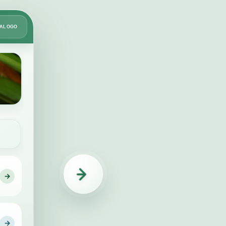
Card
TÁLOGO
2
de
49
→
IDENTIFICAÇÃO
→