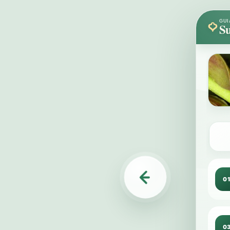
GUI
Su
0
0