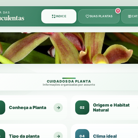
Card
0
A DAS
culentas
ÍNDICE
SUAS PLANTAS
CA
1
de
49
CUIDADOS DA PLANTA
Informações organizadas por assunto
Origem e Habitat
Conheça a Planta
→
1
02
Natural
Tipo da planta
→
Clima ideal
3
04