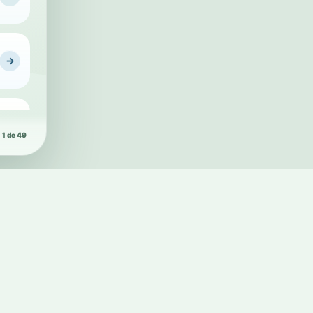
Conheça a Pl
→
→
1
de 49
→
→