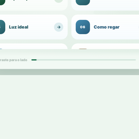
Luz ideal
→
Como regar
5
06
Umidade do
Substrato para
→
7
08
ambiente
1
vasos
raste para o lado
ds
card
Vaso ideal
→
Raízes
9
10
2
d
cards
Replantio e
Adubação
→
1
12
1
transplante
d
card