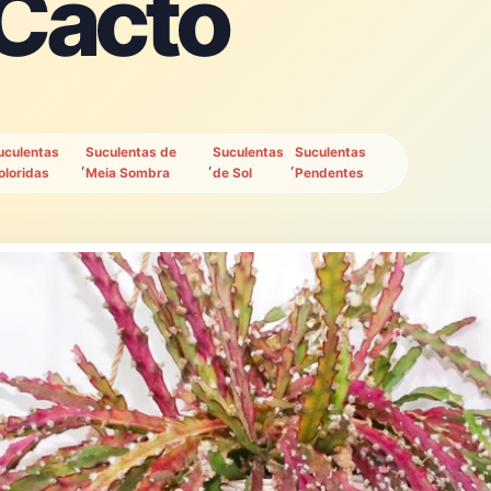
 Cacto
uculentas
Suculentas de
Suculentas
Suculentas
,
,
,
oloridas
Meia Sombra
de Sol
Pendentes