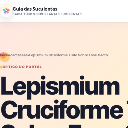
Pular para o conteúdo
Guia das Suculentas
SAIBA TUDO SOBRE PLANTAS SUCULENTAS
Início
›
cactaceae
›
Lepismium Cruciforme Tudo Sobre Esse Cacto
ARTIGO DO PORTAL
Lepismium
Cruciforme