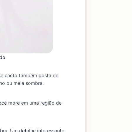
ido
sse cacto também gosta de
leno ou meia sombra.
você more em uma região de
bra. Um detalhe interessante