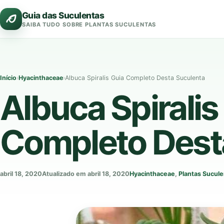
Pular
Guia das Suculentas
para
SAIBA TUDO SOBRE PLANTAS SUCULENTAS
o
conteúdo
Início
›
Hyacinthaceae
›
Albuca Spiralis Guia Completo Desta Suculenta
Albuca Spiralis
Completo Dest
abril 18, 2020
Atualizado em abril 18, 2020
Hyacinthaceae
,
Plantas Sucule