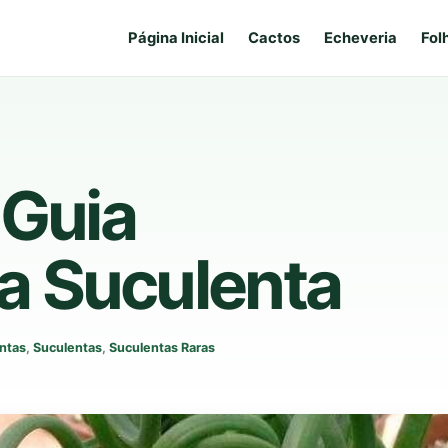
Página Inicial
Cactos
Echeveria
Fol
 Guia
a Suculenta
ntas
,
Suculentas
,
Suculentas Raras